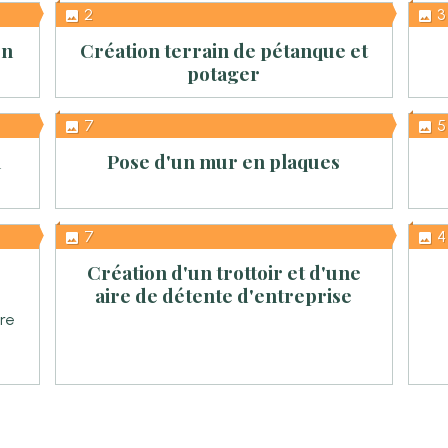
2
3
on
Création terrain de pétanque et
potager
7
5
n
Pose d'un mur en plaques
7
4
Création d'un trottoir et d'une
aire de détente d'entreprise
tre